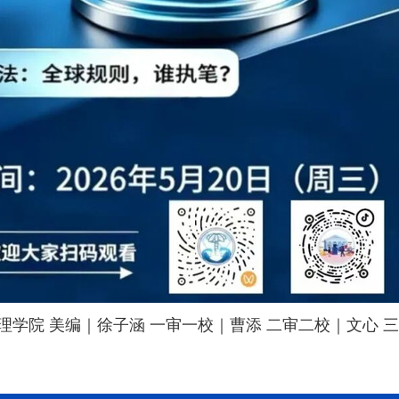
治理学院
美编｜徐子涵
一审一校｜曹添
二审二校｜文心
三