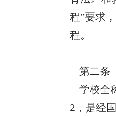
程”要求
程。
第二条
学校全
2
，是经